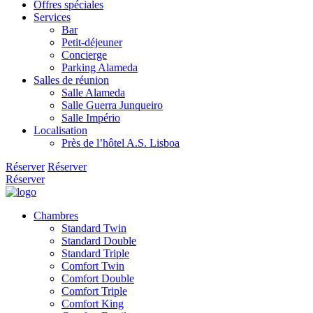
Offres spéciales
Services
Bar
Petit-déjeuner
Concierge
Parking Alameda
Salles de réunion
Salle Alameda
Salle Guerra Junqueiro
Salle Império
Localisation
Près de l’hôtel A.S. Lisboa
Réserver
Réserver
Réserver
Chambres
Standard Twin
Standard Double
Standard Triple
Comfort Twin
Comfort Double
Comfort Triple
Comfort King