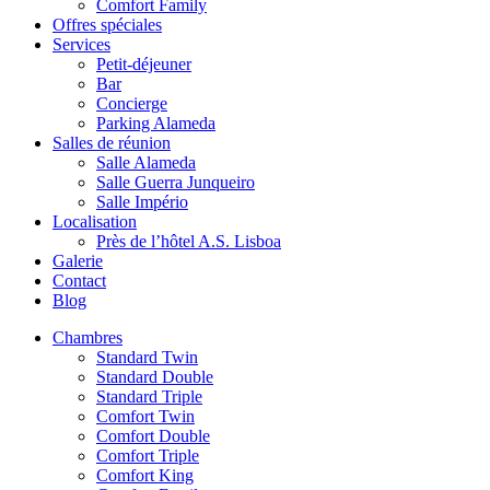
Comfort Family
Offres spéciales
Services
Petit-déjeuner
Bar
Concierge
Parking Alameda
Salles de réunion
Salle Alameda
Salle Guerra Junqueiro
Salle Império
Localisation
Près de l’hôtel A.S. Lisboa
Galerie
Contact
Blog
Chambres
Standard Twin
Standard Double
Standard Triple
Comfort Twin
Comfort Double
Comfort Triple
Comfort King