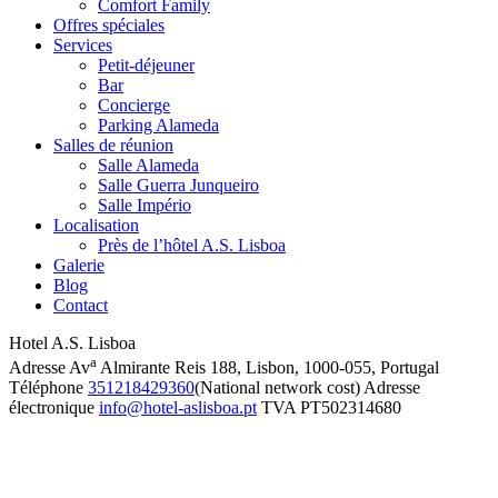
Comfort Family
Offres spéciales
Services
Petit-déjeuner
Bar
Concierge
Parking Alameda
Salles de réunion
Salle Alameda
Salle Guerra Junqueiro
Salle Império
Localisation
Près de l’hôtel A.S. Lisboa
Galerie
Blog
Contact
Hotel A.S. Lisboa
a
Adresse
Av
Almirante Reis 188, Lisbon, 1000-055, Portugal
Téléphone
351218429360
(National network cost)
Adresse
électronique
info@hotel-aslisboa.pt
TVA
PT502314680