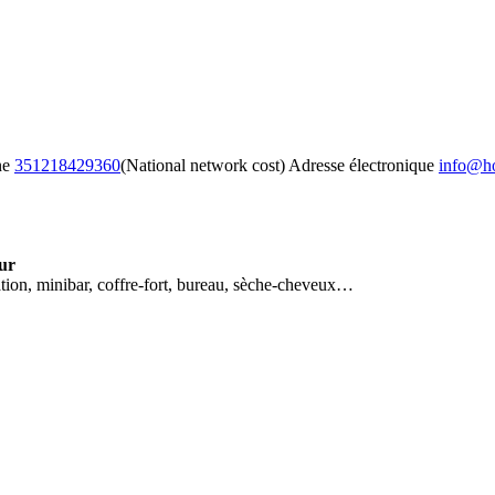
ne
351218429360
(National network cost)
Adresse électronique
info@ho
our
tion, minibar, coffre-fort, bureau, sèche-cheveux…