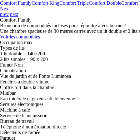
Comfort Family
Comfort King
Comfort Triple
Comfort Double
Comfort 
Next
prev
next
Comfort Family
Beaucoup de commodités incluses pour répondre à vos besoins!
Une chambre spacieuse de 30 mètres carrés avec un lit double et 2 lits
Voir les commodités
Occupation max
Types de lits
1 lit double – 140×200
2 lits simples – 90 x 200
Fumer
Non
Climatisation
Vue du jardin et de Fonte Luminosa
Fenêtres à double vitrage
Coffre-fort dans la chambre
Minibar
Eau minérale et gazeuse de bienvenue
Serrures électroniques
Machine à café
Service de blanchisserie
Bureau de travail
Téléphone à numérotation directe
Détecteurs de fumée
Parquet