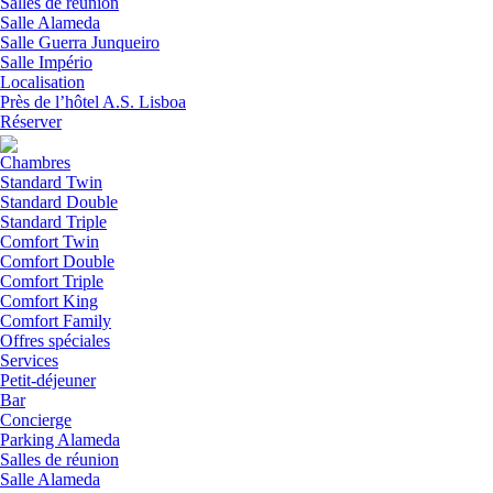
Salles de réunion
Salle Alameda
Salle Guerra Junqueiro
Salle Império
Localisation
Près de l’hôtel A.S. Lisboa
Réserver
Chambres
Standard Twin
Standard Double
Standard Triple
Comfort Twin
Comfort Double
Comfort Triple
Comfort King
Comfort Family
Offres spéciales
Services
Petit-déjeuner
Bar
Concierge
Parking Alameda
Salles de réunion
Salle Alameda