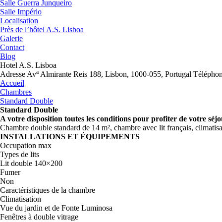
Salle Guerra Junqueiro
Salle Império
Localisation
Près de l’hôtel A.S. Lisboa
Galerie
Contact
Blog
Hotel A.S. Lisboa
a
Adresse
Av
Almirante Reis 188, Lisbon, 1000-055, Portugal
Télépho
Accueil
Chambres
Standard Double
Standard Double
A votre disposition toutes les conditions pour profiter de votre séj
Chambre double standard de 14 m², chambre avec lit français, climatisa
INSTALLATIONS ET ÉQUIPEMENTS
Occupation max
Types de lits
Lit double 140×200
Fumer
Non
Caractéristiques de la chambre
Climatisation
Vue du jardin et de Fonte Luminosa
Fenêtres à double vitrage