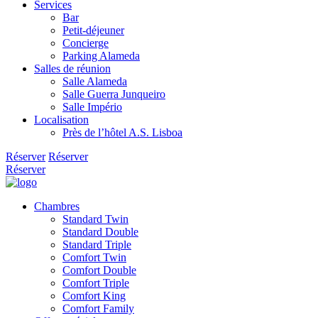
Services
Bar
Petit-déjeuner
Concierge
Parking Alameda
Salles de réunion
Salle Alameda
Salle Guerra Junqueiro
Salle Império
Localisation
Près de l’hôtel A.S. Lisboa
Réserver
Réserver
Réserver
Chambres
Standard Twin
Standard Double
Standard Triple
Comfort Twin
Comfort Double
Comfort Triple
Comfort King
Comfort Family