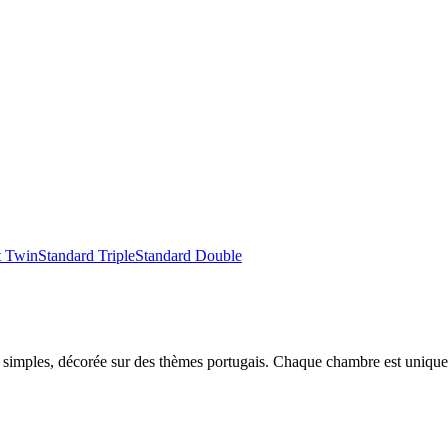
t Twin
Standard Triple
Standard Double
s simples, décorée sur des thèmes portugais. Chaque chambre est unique