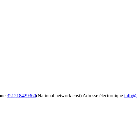
one
351218429360
(National network cost)
Adresse électronique
info@h