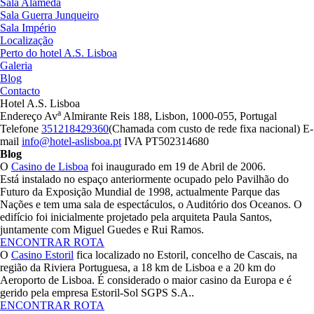
Sala Alameda
Sala Guerra Junqueiro
Sala Império
Localização
Perto do hotel A.S. Lisboa
Galeria
Blog
Contacto
Hotel A.S. Lisboa
a
Endereço
Av
Almirante Reis 188, Lisbon, 1000-055, Portugal
Telefone
351218429360
(Chamada com custo de rede fixa nacional)
E-
mail
info@hotel-aslisboa.pt
IVA
PT502314680
Blog
O
Casino de Lisboa
foi inaugurado em 19 de Abril de 2006.
Está instalado no espaço anteriormente ocupado pelo Pavilhão do
Futuro da Exposição Mundial de 1998, actualmente Parque das
Nações e tem uma sala de espectáculos, o Auditório dos Oceanos. O
edifício foi inicialmente projetado pela arquiteta Paula Santos,
juntamente com Miguel Guedes e Rui Ramos.
ENCONTRAR ROTA
O
Casino Estoril
fica localizado no Estoril, concelho de Cascais, na
região da Riviera Portuguesa, a 18 km de Lisboa e a 20 km do
Aeroporto de Lisboa. É considerado o maior casino da Europa e é
gerido pela empresa Estoril-Sol SGPS S.A..
ENCONTRAR ROTA