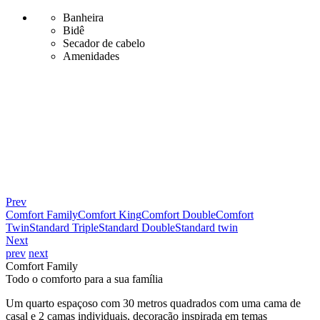
Banheira
Bidê
Secador de cabelo
Amenidades
Prev
Comfort Family
Comfort King
Comfort Double
Comfort
Twin
Standard Triple
Standard Double
Standard twin
Next
prev
next
Comfort Family
Todo o comforto para a sua família
Um quarto espaçoso com 30 metros quadrados com uma cama de
casal e 2 camas individuais, decoração inspirada em temas