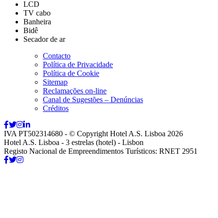
LCD
TV cabo
Banheira
Bidê
Secador de ar
Contacto
Política de Privacidade
Política de Cookie
Sitemap
Reclamações on-line
Canal de Sugestões – Denúncias
Créditos
IVA PT502314680 - © Copyright Hotel A.S. Lisboa 2026
Hotel A.S. Lisboa - 3 estrelas (hotel) - Lisbon
Registo Nacional de Empreendimentos Turísticos: RNET 2951