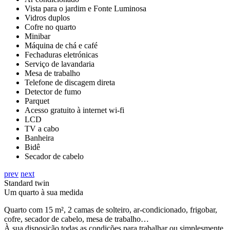
Vista para o jardim e Fonte Luminosa
Vidros duplos
Cofre no quarto
Minibar
Máquina de chá e café
Fechaduras eletrónicas
Serviço de lavandaria
Mesa de trabalho
Telefone de discagem direta
Detector de fumo
Parquet
Acesso gratuito à internet wi-fi
LCD
TV a cabo
Banheira
Bidê
Secador de cabelo
prev
next
Standard twin
Um quarto à sua medida
Quarto com 15 m², 2 camas de solteiro, ar-condicionado, frigobar,
cofre, secador de cabelo, mesa de trabalho…
À sua disposição todas as condições para trabalhar ou simplesmente