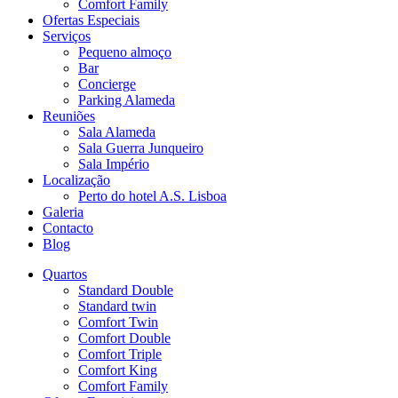
Comfort Family
Ofertas Especiais
Serviços
Pequeno almoço
Bar
Concierge
Parking Alameda
Reuniões
Sala Alameda
Sala Guerra Junqueiro
Sala Império
Localização
Perto do hotel A.S. Lisboa
Galeria
Contacto
Blog
Quartos
Standard Double
Standard twin
Comfort Twin
Comfort Double
Comfort Triple
Comfort King
Comfort Family